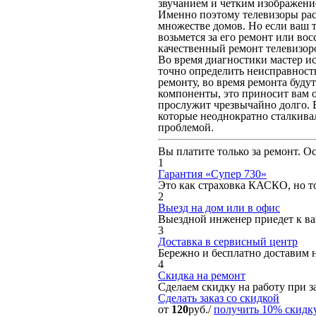
звучанием и четким изображение
Именно поэтому телевизоры рас
множестве домов. Но если ваш т
возьмется за его ремонт или во
качественный ремонт телевизоро
Во время диагностики мастер ис
точно определить неисправность
ремонту, во время ремонта буду
компоненты, это приносит вам о
прослужит чрезвычайно долго. 
которые неоднократно сталкива
проблемой.
Вы платите только за ремонт. О
1
Гарантия «Супер 730»
Это как страховка КАСКО, но то
2
Выезд на дом или в офис
Выездной инженер приедет к вам
3
Доставка в сервисный центр
Бережно и бесплатно доставим 
4
Скидка на ремонт
Сделаем скидку на работу при за
Сделать заказ
со скидкой
от
120
руб./
получить 10% скидк