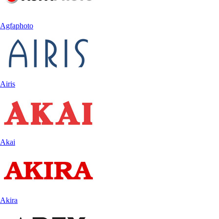
Agfaphoto
Airis
Akai
Akira