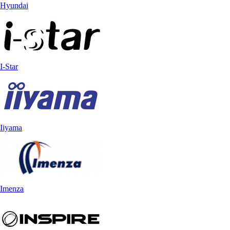
Hyundai
I-Star
Iiyama
Imenza