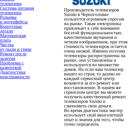
телевизора
Система питания
Производитель телевизоров
телевизора
Suzuki в Черноголовке
Разъемы
пользуется огромным спросом
и интерфейсы
на рынке. Такая электроника
Корпусные
привлекает к себе внимание
детали
богатой функциональностью,
Материнская
качественным звучанием и
плата
четким изображением, при этом
Чистка
стоимость телевизоров остается
от пыли и грязи
очень низкой. Именно поэтому
Ремонт после
телевизоры распространены на
залития
рынке, они установлены и
Проблемы с
используются во множестве
разверткой
домов. Но если ваш телевизор
Диагностика
вышел из строя, то далеко не
неисправности
каждый сервисный центр
возьмется за его ремонт или
восстановление. В нашем же
сервисном центре вы можете
получить качественный ремонт
телевизоров Suzuki и
сэкономить свои деньги.
Во время диагностики мастер
использует свой многолетний
опыт и знания для того, чтобы
точно определить