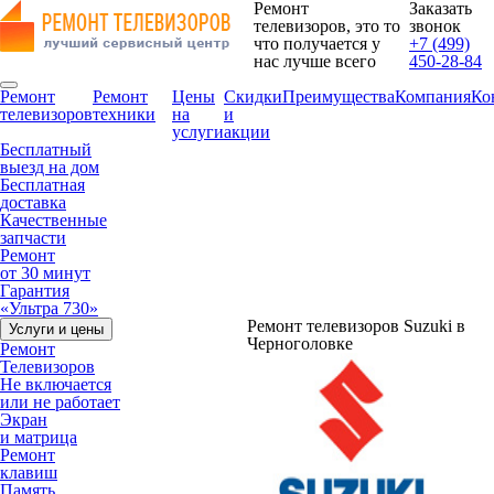
Ремонт
Заказать
телевизоров, это то
звонок
что получается у
+7 (499)
нас лучше всего
450-28-84
Ремонт
Ремонт
Цены
Скидки
Преимущества
Компания
Ко
телевизоров
техники
на
и
услуги
акции
Бесплатный
выезд на дом
Бесплатная
доставка
Качественные
запчасти
Ремонт
от 30 минут
Гарантия
«Ультра 730»
Ремонт телевизоров Suzuki в
Услуги и цены
Черноголовке
Ремонт
Телевизоров
Не включается
или не работает
Экран
и матрица
Ремонт
клавиш
Память