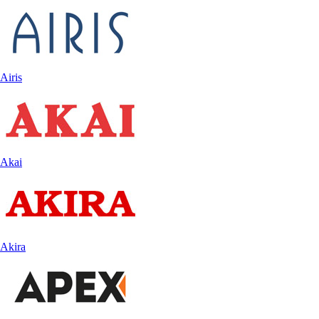
Airis
Akai
Akira