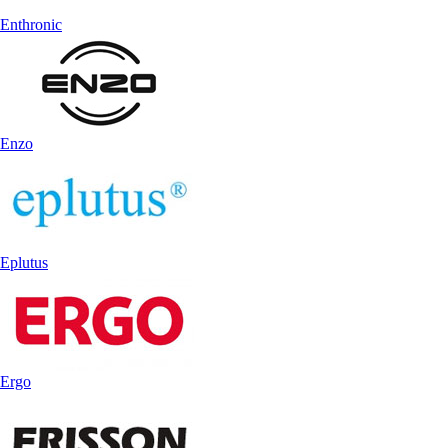
Enthronic
Enzo
Eplutus
Ergo