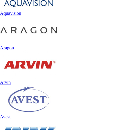
Aquavision
Aragon
Arvin
Avest