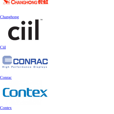
Changhong
Ciil
Conrac
Contex