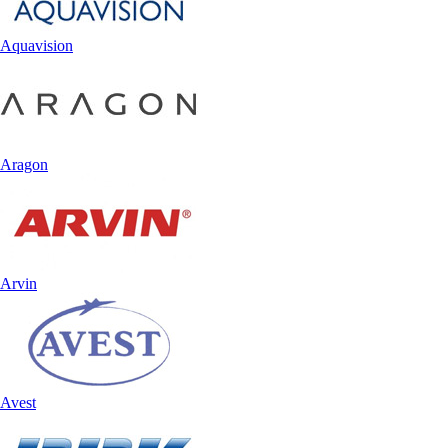
Aquavision
Aragon
Arvin
Avest