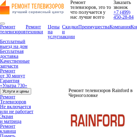
Ремонт
Заказать
телевизоров, это то
звонок
что получается у
+7 (499)
нас лучше всего
450-28-84
Ремонт
Ремонт
Цены
Скидки
Преимущества
Компания
Ко
телевизоров
техники
на
и
услуги
акции
Бесплатный
выезд на дом
Бесплатная
доставка
Качественные
запчасти
Ремонт
от 30 минут
Гарантия
«Ультра 730»
Ремонт телевизоров Rainford в
Услуги и цены
Черноголовке
Ремонт
Телевизоров
Не включается
или не работает
Экран
и матрица
Ремонт
клавиш
Память