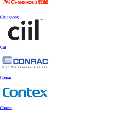
Changhong
Ciil
Conrac
Contex