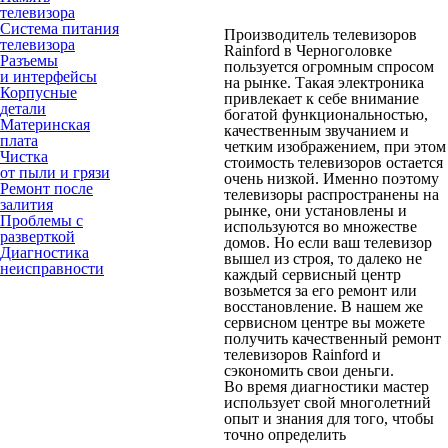
телевизора
Система питания
Производитель телевизоров
телевизора
Rainford в Черноголовке
Разъемы
пользуется огромным спросом
и интерфейсы
на рынке. Такая электроника
Корпусные
привлекает к себе внимание
детали
богатой функциональностью,
Материнская
качественным звучанием и
плата
четким изображением, при этом
Чистка
стоимость телевизоров остается
от пыли и грязи
очень низкой. Именно поэтому
Ремонт после
телевизоры распространены на
залития
рынке, они установлены и
Проблемы с
используются во множестве
разверткой
домов. Но если ваш телевизор
Диагностика
вышел из строя, то далеко не
неисправности
каждый сервисный центр
возьмется за его ремонт или
восстановление. В нашем же
сервисном центре вы можете
получить качественный ремонт
телевизоров Rainford и
сэкономить свои деньги.
Во время диагностики мастер
использует свой многолетний
опыт и знания для того, чтобы
точно определить