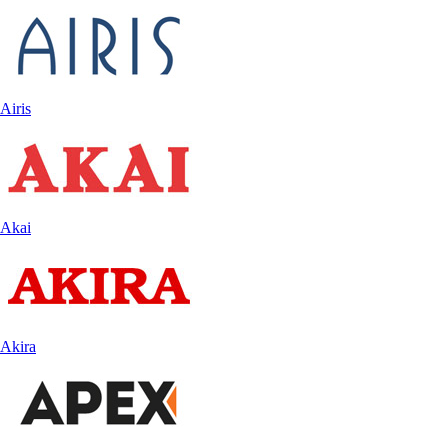
Airis
Akai
Akira