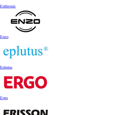
Enthronic
Enzo
Eplutus
Ergo