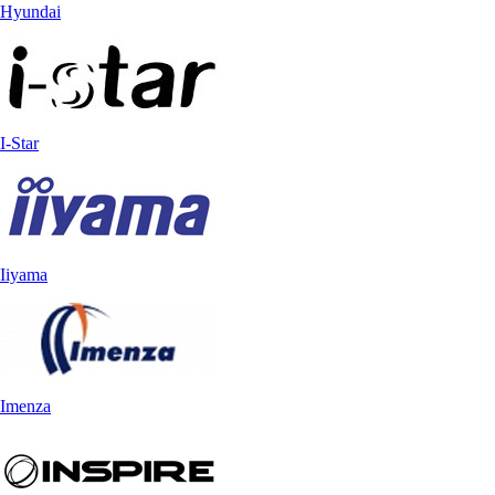
Hyundai
I-Star
Iiyama
Imenza