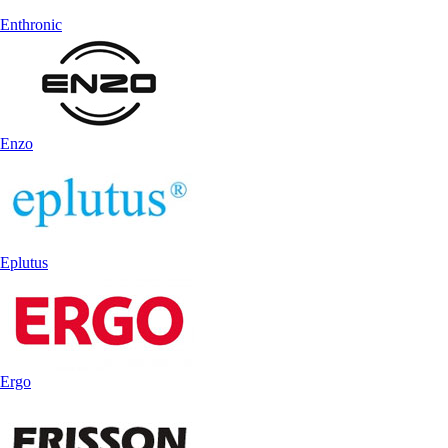
Enthronic
Enzo
Eplutus
Ergo