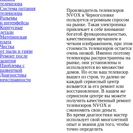
телевизора
Система питания
Производитель телевизоров
телевизора
NVOX в Черноголовке
Разъемы
пользуется огромным спросом
и интерфейсы
на рынке. Такая электроника
Корпусные
привлекает к себе внимание
детали
богатой функциональностью,
Материнская
качественным звучанием и
плата
четким изображением, при этом
Чистка
стоимость телевизоров остается
от пыли и грязи
очень низкой. Именно поэтому
Ремонт после
телевизоры распространены на
залития
рынке, они установлены и
Проблемы с
используются во множестве
разверткой
домов. Но если ваш телевизор
Диагностика
вышел из строя, то далеко не
неисправности
каждый сервисный центр
возьмется за его ремонт или
восстановление. В нашем же
сервисном центре вы можете
получить качественный ремонт
телевизоров NVOX и
сэкономить свои деньги.
Во время диагностики мастер
использует свой многолетний
опыт и знания для того, чтобы
точно определить