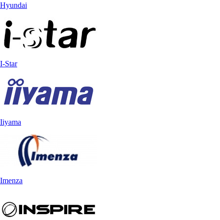
Hyundai
I-Star
Iiyama
Imenza