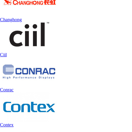
Changhong
Ciil
Conrac
Contex