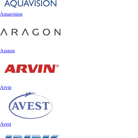
Aquavision
Aragon
Arvin
Avest