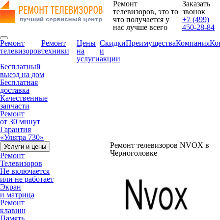
Ремонт
Заказать
телевизоров, это то
звонок
что получается у
+7 (499)
нас лучше всего
450-28-84
Ремонт
Ремонт
Цены
Скидки
Преимущества
Компания
Ко
телевизоров
техники
на
и
услуги
акции
Бесплатный
выезд на дом
Бесплатная
доставка
Качественные
запчасти
Ремонт
от 30 минут
Гарантия
«Ультра 730»
Ремонт телевизоров NVOX в
Услуги и цены
Черноголовке
Ремонт
Телевизоров
Не включается
или не работает
Экран
и матрица
Ремонт
клавиш
Память