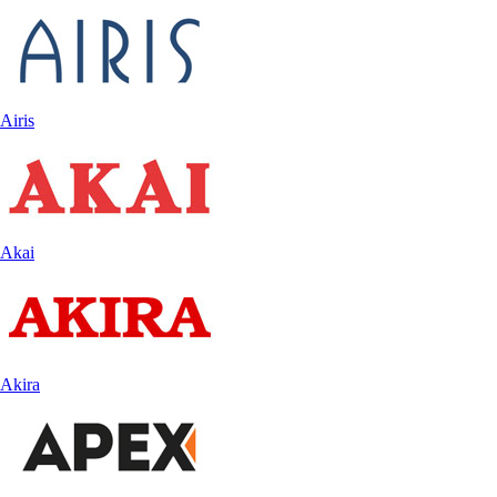
Airis
Akai
Akira