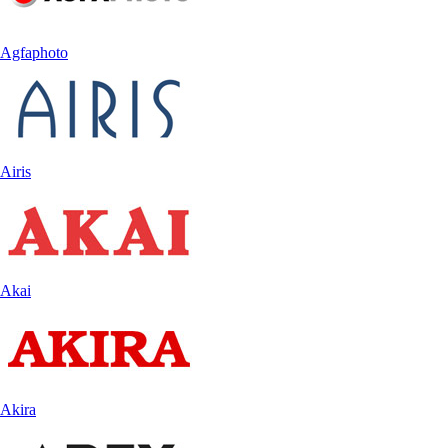
Agfaphoto
Airis
Akai
Akira