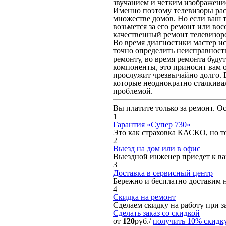
звучанием и четким изображение
Именно поэтому телевизоры рас
множестве домов. Но если ваш т
возьмется за его ремонт или во
качественный ремонт телевизоро
Во время диагностики мастер ис
точно определить неисправность
ремонту, во время ремонта буду
компоненты, это приносит вам о
прослужит чрезвычайно долго. 
которые неоднократно сталкива
проблемой.
Вы платите только за ремонт. О
1
Гарантия «Супер 730»
Это как страховка КАСКО, но то
2
Выезд на дом или в офис
Выездной инженер приедет к вам
3
Доставка в сервисный центр
Бережно и бесплатно доставим 
4
Скидка на ремонт
Сделаем скидку на работу при за
Сделать заказ
со скидкой
от
120
руб./
получить 10% скидк