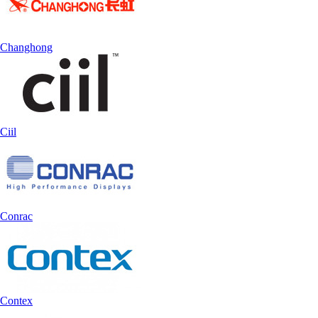
Changhong
Ciil
Conrac
Contex