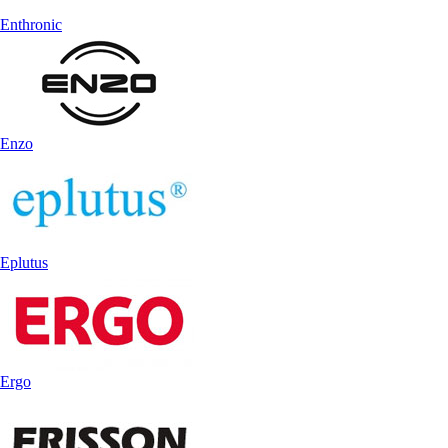
Enthronic
Enzo
Eplutus
Ergo