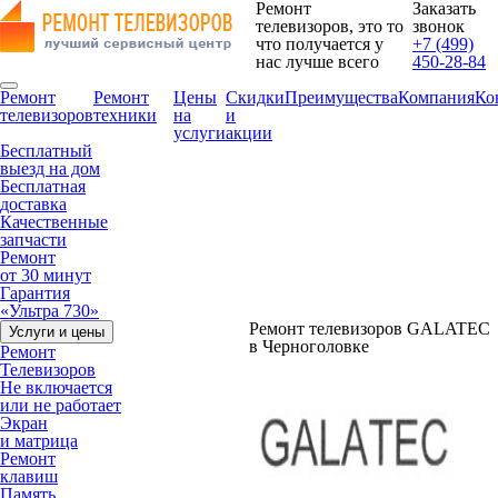
Ремонт
Заказать
телевизоров, это то
звонок
что получается у
+7 (499)
нас лучше всего
450-28-84
Ремонт
Ремонт
Цены
Скидки
Преимущества
Компания
Ко
телевизоров
техники
на
и
услуги
акции
Бесплатный
выезд на дом
Бесплатная
доставка
Качественные
запчасти
Ремонт
от 30 минут
Гарантия
«Ультра 730»
Ремонт телевизоров GALATEC
Услуги и цены
в Черноголовке
Ремонт
Телевизоров
Не включается
или не работает
Экран
и матрица
Ремонт
клавиш
Память