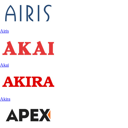
Airis
Akai
Akira