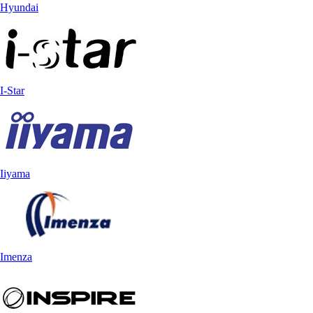
Hyundai
I-Star
Iiyama
Imenza