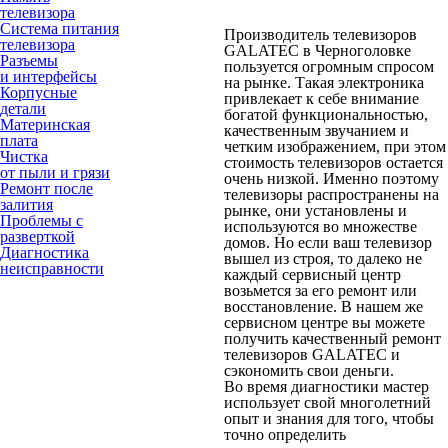
телевизора
Система питания
Производитель телевизоров
телевизора
GALATEC в Черноголовке
Разъемы
пользуется огромным спросом
и интерфейсы
на рынке. Такая электроника
Корпусные
привлекает к себе внимание
детали
богатой функциональностью,
Материнская
качественным звучанием и
плата
четким изображением, при этом
Чистка
стоимость телевизоров остается
от пыли и грязи
очень низкой. Именно поэтому
Ремонт после
телевизоры распространены на
залития
рынке, они установлены и
Проблемы с
используются во множестве
разверткой
домов. Но если ваш телевизор
Диагностика
вышел из строя, то далеко не
неисправности
каждый сервисный центр
возьмется за его ремонт или
восстановление. В нашем же
сервисном центре вы можете
получить качественный ремонт
телевизоров GALATEC и
сэкономить свои деньги.
Во время диагностики мастер
использует свой многолетний
опыт и знания для того, чтобы
точно определить