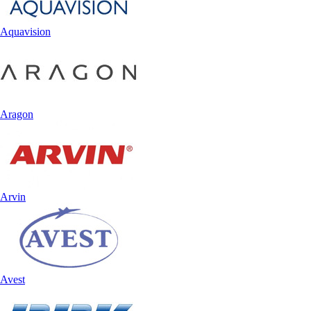
Aquavision
Aragon
Arvin
Avest