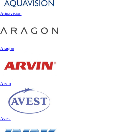
Aquavision
Aragon
Arvin
Avest