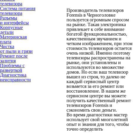
телевизора
Система питания
Производитель телевизоров
телевизора
Forensis в Черноголовке
Разъемы
пользуется огромным спросом
и интерфейсы
на рынке. Такая электроника
Корпусные
привлекает к себе внимание
детали
богатой функциональностью,
Материнская
качественным звучанием и
плата
четким изображением, при этом
Чистка
стоимость телевизоров остается
от пыли и грязи
очень низкой. Именно поэтому
Ремонт после
телевизоры распространены на
залития
рынке, они установлены и
Проблемы с
используются во множестве
разверткой
домов. Но если ваш телевизор
Диагностика
вышел из строя, то далеко не
неисправности
каждый сервисный центр
возьмется за его ремонт или
восстановление. В нашем же
сервисном центре вы можете
получить качественный ремонт
телевизоров Forensis и
сэкономить свои деньги.
Во время диагностики мастер
использует свой многолетний
опыт и знания для того, чтобы
точно определить