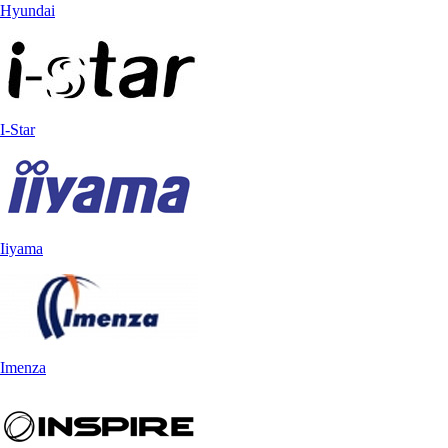
Hyundai
I-Star
Iiyama
Imenza