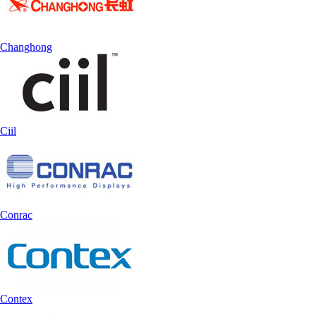
Changhong
Ciil
Conrac
Contex