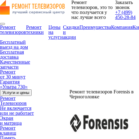
Ремонт
Заказать
телевизоров, это то
звонок
что получается у
+7 (499)
нас лучше всего
450-28-84
Ремонт
Ремонт
Цены
Скидки
Преимущества
Компания
Ко
телевизоров
техники
на
и
услуги
акции
Бесплатный
выезд на дом
Бесплатная
доставка
Качественные
запчасти
Ремонт
от 30 минут
Гарантия
«Ультра 730»
Ремонт телевизоров Forensis в
Услуги и цены
Черноголовке
Ремонт
Телевизоров
Не включается
или не работает
Экран
и матрица
Ремонт
клавиш
Память