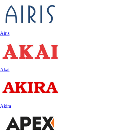
Airis
Akai
Akira