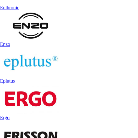
Enthronic
Enzo
Eplutus
Ergo