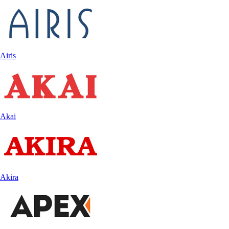
Airis
Akai
Akira