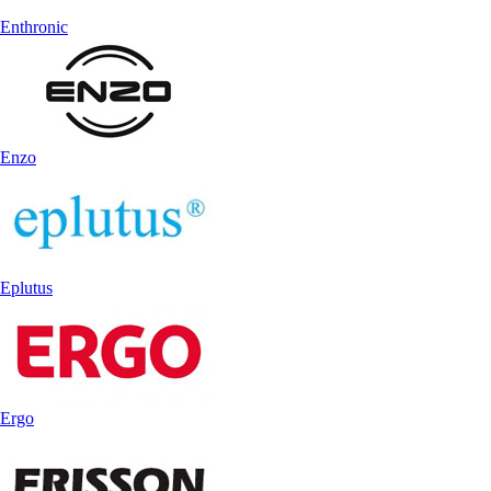
Enthronic
Enzo
Eplutus
Ergo