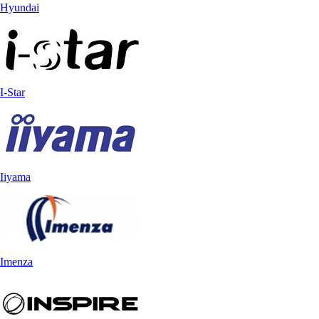
Hyundai
I-Star
Iiyama
Imenza