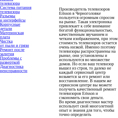
телевизора
Система питания
Производитель телевизоров
телевизора
Erisson в Черноголовке
Разъемы
пользуется огромным спросом
и интерфейсы
на рынке. Такая электроника
Корпусные
привлекает к себе внимание
детали
богатой функциональностью,
Материнская
качественным звучанием и
плата
четким изображением, при этом
Чистка
стоимость телевизоров остается
от пыли и грязи
очень низкой. Именно поэтому
Ремонт после
телевизоры распространены на
залития
рынке, они установлены и
Проблемы с
используются во множестве
разверткой
домов. Но если ваш телевизор
Диагностика
вышел из строя, то далеко не
неисправности
каждый сервисный центр
возьмется за его ремонт или
восстановление. В нашем же
сервисном центре вы можете
получить качественный ремонт
телевизоров Erisson и
сэкономить свои деньги.
Во время диагностики мастер
использует свой многолетний
опыт и знания для того, чтобы
точно определить