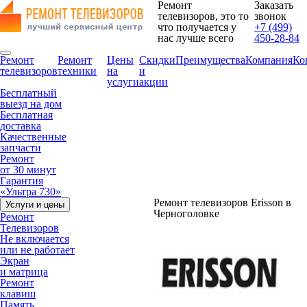
Ремонт
Заказать
телевизоров, это то
звонок
что получается у
+7 (499)
нас лучше всего
450-28-84
Ремонт
Ремонт
Цены
Скидки
Преимущества
Компания
Ко
телевизоров
техники
на
и
услуги
акции
Бесплатный
выезд на дом
Бесплатная
доставка
Качественные
запчасти
Ремонт
от 30 минут
Гарантия
«Ультра 730»
Ремонт телевизоров Erisson в
Услуги и цены
Черноголовке
Ремонт
Телевизоров
Не включается
или не работает
Экран
и матрица
Ремонт
клавиш
Память