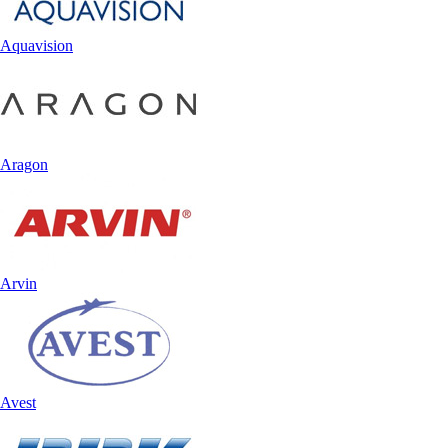
Aquavision
Aragon
Arvin
Avest