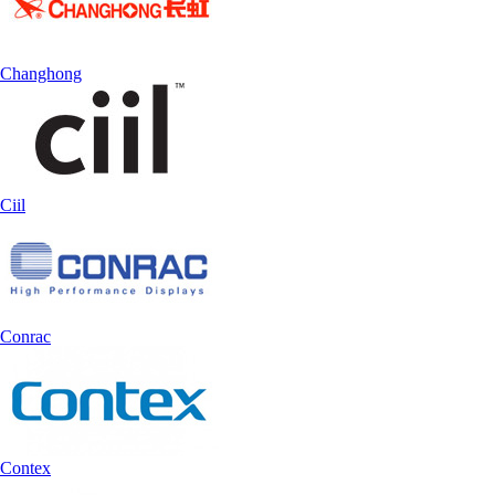
Changhong
Ciil
Conrac
Contex