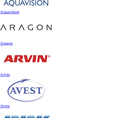
Aquavision
Aragon
Arvin
Avest