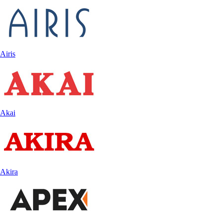
Airis
Akai
Akira