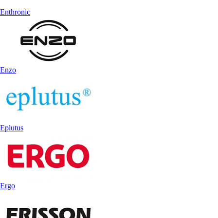
Enthronic
Enzo
Eplutus
Ergo