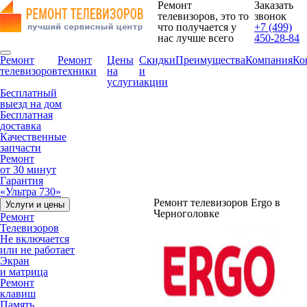
Ремонт
Заказать
телевизоров, это то
звонок
что получается у
+7 (499)
нас лучше всего
450-28-84
Ремонт
Ремонт
Цены
Скидки
Преимущества
Компания
Ко
телевизоров
техники
на
и
услуги
акции
Бесплатный
выезд на дом
Бесплатная
доставка
Качественные
запчасти
Ремонт
от 30 минут
Гарантия
«Ультра 730»
Ремонт телевизоров Ergo в
Услуги и цены
Черноголовке
Ремонт
Телевизоров
Не включается
или не работает
Экран
и матрица
Ремонт
клавиш
Память