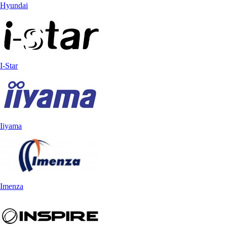
Hyundai
I-Star
Iiyama
Imenza