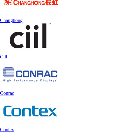
Changhong
Ciil
Conrac
Contex