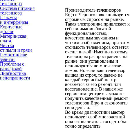
телевизора
Система питания
Производитель телевизоров
телевизора
Ergo в Черноголовке пользуется
Разъемы
огромным спросом на рынке.
и интерфейсы
Такая электроника привлекает к
Корпусные
себе внимание богатой
детали
функциональностью,
Материнская
качественным звучанием и
плата
четким изображением, при этом
Чистка
стоимость телевизоров остается
от пыли и грязи
очень низкой. Именно поэтому
Ремонт после
телевизоры распространены на
залития
рынке, они установлены и
Проблемы с
используются во множестве
разверткой
домов. Но если ваш телевизор
Диагностика
вышел из строя, то далеко не
неисправности
каждый сервисный центр
возьмется за его ремонт или
восстановление. В нашем же
сервисном центре вы можете
получить качественный ремонт
телевизоров Ergo и сэкономить
свои деньги.
Во время диагностики мастер
использует свой многолетний
опыт и знания для того, чтобы
точно определить