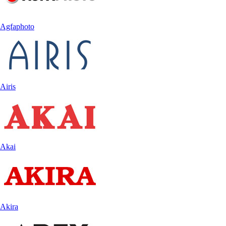
Agfaphoto
Airis
Akai
Akira