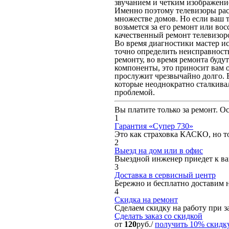
звучанием и четким изображение
Именно поэтому телевизоры рас
множестве домов. Но если ваш т
возьмется за его ремонт или во
качественный ремонт телевизор
Во время диагностики мастер ис
точно определить неисправность
ремонту, во время ремонта буду
компоненты, это приносит вам о
прослужит чрезвычайно долго. 
которые неоднократно сталкива
проблемой.
Вы платите только за ремонт. О
1
Гарантия «Супер 730»
Это как страховка КАСКО, но то
2
Выезд на дом или в офис
Выездной инженер приедет к вам
3
Доставка в сервисный центр
Бережно и бесплатно доставим 
4
Скидка на ремонт
Сделаем скидку на работу при за
Сделать заказ
со скидкой
от
120
руб./
получить 10% скидк