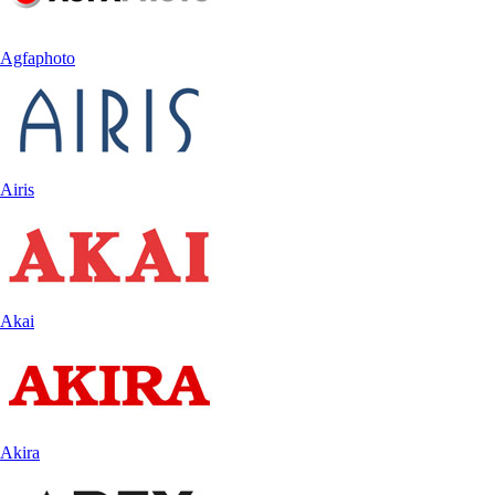
Agfaphoto
Airis
Akai
Akira