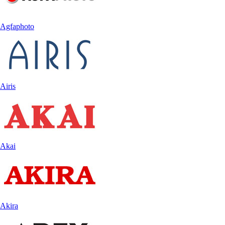
Agfaphoto
Airis
Akai
Akira