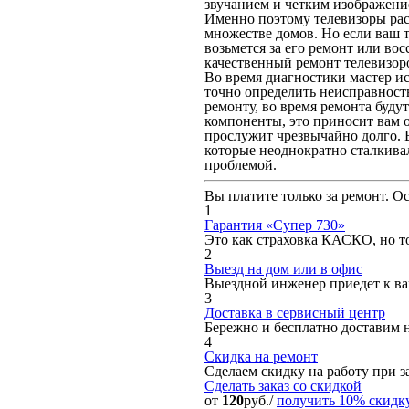
звучанием и четким изображение
Именно поэтому телевизоры рас
множестве домов. Но если ваш т
возьмется за его ремонт или во
качественный ремонт телевизор
Во время диагностики мастер ис
точно определить неисправность
ремонту, во время ремонта буду
компоненты, это приносит вам о
прослужит чрезвычайно долго. 
которые неоднократно сталкива
проблемой.
Вы платите только за ремонт. О
1
Гарантия «Супер 730»
Это как страховка КАСКО, но то
2
Выезд на дом или в офис
Выездной инженер приедет к вам
3
Доставка в сервисный центр
Бережно и бесплатно доставим 
4
Скидка на ремонт
Сделаем скидку на работу при за
Сделать заказ
со скидкой
от
120
руб./
получить 10% скидк