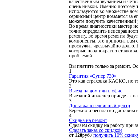
качественным звучанием и четки
очень низкой. Именно поэтому 
используются во множестве домо
сервисный центр возьмется за е
можете получить качественный р
Во время диагностики мастер ис
точно определить неисправность
ремонту, во время ремонта буду
компоненты, это приносит вам о
прослужит чрезвычайно долго. 
которые неоднократно сталкива
проблемой.
Вы платите только за ремонт. О
1
Гарантия «Супер 730»
Это как страховка КАСКО, но то
2
Выезд на дом или в офис
Выездной инженер приедет к вам
3
Доставка в сервисный центр
Бережно и бесплатно доставим 
4
Скидка на ремонт
Сделаем скидку на работу при за
Сделать заказ
со скидкой
от
120
руб./
получить 10% скидк