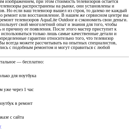
м изображением, при этом стоимость телевизоров остается
телевизоры распространены на рынке, они установлены и
в. Но если ваш телевизор вышел из строя, то далеко не каждый
го ремонт или восстановление. В нашем же сервисном центре вы
емонт телевизоров AquaLite Outdoor и сэкономить свои деньги.
пользует свой многолетний опыт и знания для того, чтобы
 и причину ее появления. После этого мастер приступит к
т использоваться только лишь самые качественные детали и
пределенные гарантии относительно того, что телевизор
Вы всегда можете рассчитывать на опытных специалистов,
лись с подобным ремонтом и могут справиться с любой
стальное — бесплатно:
лько для ноутбука
 уже через 1 час
ноутбук в ремонт
казе с сайта
у