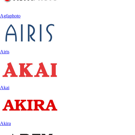
Agfaphoto
Airis
Akai
Akira