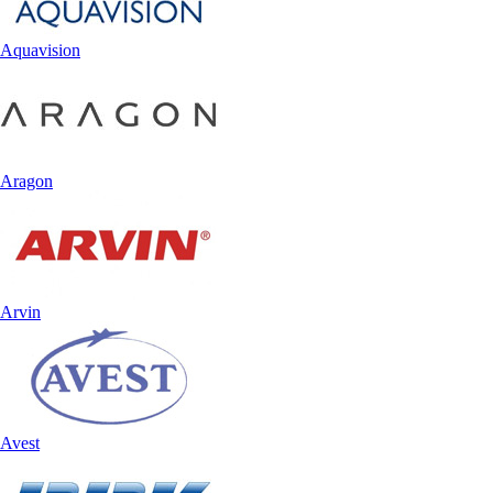
Aquavision
Aragon
Arvin
Avest