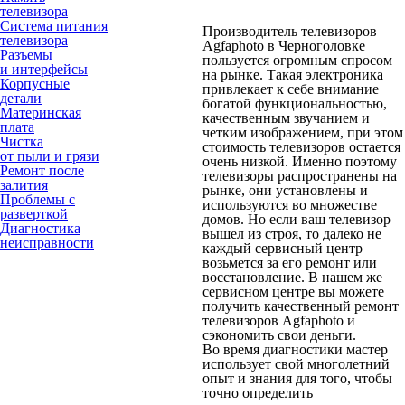
телевизора
Система питания
Производитель телевизоров
телевизора
Agfaphoto в Черноголовке
Разъемы
пользуется огромным спросом
и интерфейсы
на рынке. Такая электроника
Корпусные
привлекает к себе внимание
детали
богатой функциональностью,
Материнская
качественным звучанием и
плата
четким изображением, при этом
Чистка
стоимость телевизоров остается
от пыли и грязи
очень низкой. Именно поэтому
Ремонт после
телевизоры распространены на
залития
рынке, они установлены и
Проблемы с
используются во множестве
разверткой
домов. Но если ваш телевизор
Диагностика
вышел из строя, то далеко не
неисправности
каждый сервисный центр
возьмется за его ремонт или
восстановление. В нашем же
сервисном центре вы можете
получить качественный ремонт
телевизоров Agfaphoto и
сэкономить свои деньги.
Во время диагностики мастер
использует свой многолетний
опыт и знания для того, чтобы
точно определить