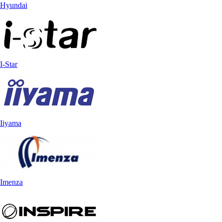
Hyundai
I-Star
Iiyama
Imenza