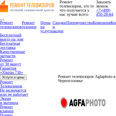
Ремонт
Заказать
телевизоров, это то
звонок
что получается у
+7 (499)
нас лучше всего
450-28-84
Ремонт
Ремонт
Цены
Скидки
Преимущества
Компания
Ко
телевизоров
техники
на
и
услуги
акции
Бесплатный
выезд на дом
Бесплатная
доставка
Качественные
запчасти
Ремонт
от 30 минут
Гарантия
«Ультра 730»
Ремонт телевизоров Agfaphoto в
Услуги и цены
Черноголовке
Ремонт
Телевизоров
Не включается
или не работает
Экран
и матрица
Ремонт
клавиш
Память