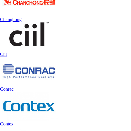
Changhong
Ciil
Conrac
Contex