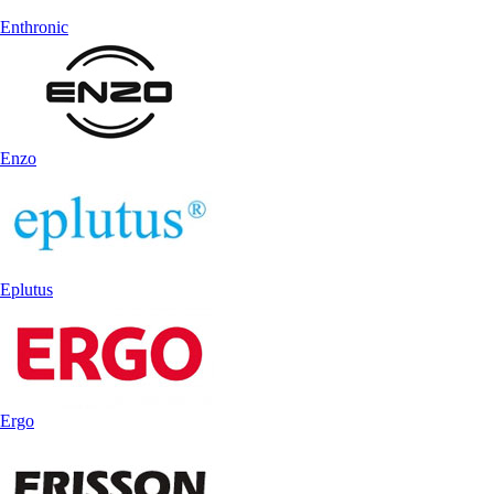
Enthronic
Enzo
Eplutus
Ergo