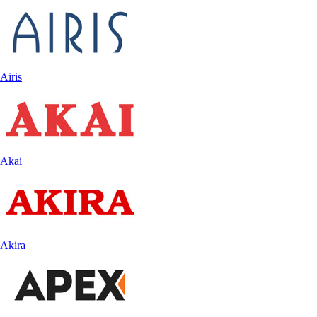
Airis
Akai
Akira