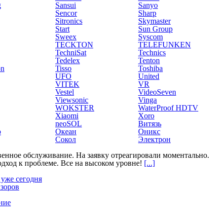
g
Sansui
Sanyo
Sencor
Sharp
Sitronics
Skymaster
Start
Sun Group
Sweex
Syscom
TECKTON
TELEFUNKEN
TechniSat
Technics
Tedelex
Tenton
on
Tisso
Toshiba
UFO
United
VITEK
VR
Vestel
VideoSeven
Viewsonic
Vinga
WOKSTER
WaterProof HDTV
Xiaomi
Xoro
neoSOL
Витязь
р
Океан
Оникс
Сокол
Электрон
венное обслуживание. На заявку отреагировали моментально.
ход к проблеме. Все на высоком уровне!
[...]
 уже сегодня
изоров
ние