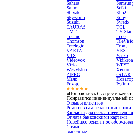
Sahara
Samsun
Saturn
Seiki
Shivaki
Sim2
Skyworth
Sony
Suzuki
Swedx
TAURAS
TCL
TMT
TV Star
Techno
Teco
Thomson
TileVisi
Treelogic
Trony
VARTA
VES
VTS
Vasko
Videovox
Vidikron
Vizio
WEST
Westvision
Xenon
ZIFRO
eSTAR
Маяк
Новато
Рекорд
Рубин
«
Понравилось быстрое и качест
Понравился индивидуальный под
Отзывы клиентов
Ремонт в самые короткие сроки,
Запчасти для всех линеек телев
Оплата банковскими картами
Новейшее ремонтное оборудова
Самые
выгодные