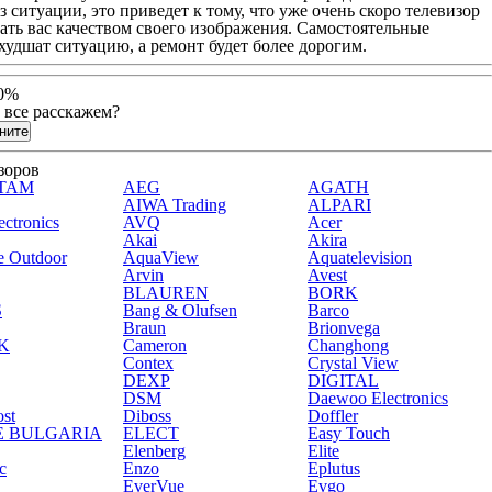
 ситуации, это приведет к тому, что уже очень скоро телевизор
вать вас качеством своего изображения. Самостоятельные
удшат ситуацию, а ремонт будет более дорогим.
10%
 все расскажем?
зоров
TAM
AEG
AGATH
AIWA Trading
ALPARI
ctronics
AVQ
Acer
Akai
Akira
e Outdoor
AquaView
Aquatelevision
Arvin
Avest
BLAUREN
BORK
S
Bang & Olufsen
Barco
Braun
Brionvega
K
Cameron
Changhong
Contex
Crystal View
DEXP
DIGITAL
DSM
Daewoo Electronics
st
Diboss
Doffler
E BULGARIA
ELECT
Easy Touch
Elenberg
Elite
c
Enzo
Eplutus
EverVue
Evgo