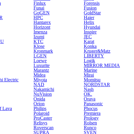
n
Finlux
Forensis
Funai
Fusion
GoGEN
GoldStar
R
HPC
Haier
Hantarex
Helix
Horizont
Hyundai
Imenza
Inspire
Izumi
JEC
AU
KTC
Karat
Klose
Konka
Kronmark
Kruger&Matz
LGEN
LIBERTY
Loewe
Logik
Luxurite
MIRROR MEDIA
Marantz
Marine
Midea
Mirai
i Electric
Miyota
Momitsu
NAD
NORDSTAR
Nakamichi
Nash
NuVision
OK.
Onida
Orava
Orion
Panasonic
f Lava
Philips
Phocus
Polaroid
Premiera
ProCaster
Prology
Relisys
Rolsen
Roverscan
Runco
SUPRA
SVEN