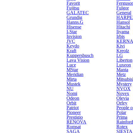
Favorit
Ferguso
Fujitsu
Fulgor
GALATEC
General
Grundig
HARPE
Hanns.G
Hansol
Hisense
Hitachi
I-Star
Iiyama
Invision
Irbis
JVC
KERN
Keydo
Kivi
Kraft
Kreolz
Kuppersbusch
LG
Lava Vision
Liberton
Luce
Luxeon
MStar
Manta
Meridian
Metz
Mirta
Mitsubish
Mustek
Mystery
NU
NVOX
Nomi
Novex
Odeon
Olevia
Orbit
Orfey
Patriot
People o
Pioneer
Polar
Prestigio
Prima
RENOVA
Rainford
Romsat
Rotex
SAGA
SIESTA