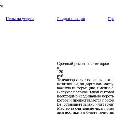
го
Цены на услуги
Скидки и акции
Пр
Срочный ремонт телевизоров
от
120
руб
Телевизор является очень важно
позитивной, он дарит вам масс
важную информацию, именно он
В случае поломки такой бытово
необходимо кардинально боротьс
который предоставляется профес
Вы оставляете заявку или звонит
Мастер за считанные часы приед
диагностики вы будете точно з