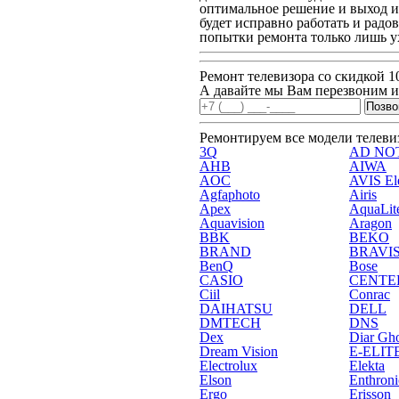
оптимальное решение и выход из
будет исправно работать и радо
попытки ремонта только лишь ух
Ремонт телевизора со скидкой 
А давайте мы Вам перезвоним и
Ремонтируем все модели телеви
3Q
AD NO
AHB
AIWA
AOC
AVIS Ele
Agfaphoto
Airis
Apex
AquaLit
Aquavision
Aragon
BBK
BEKO
BRAND
BRAVI
BenQ
Bose
CASIO
CENTE
Ciil
Conrac
DAIHATSU
DELL
DMTECH
DNS
Dex
Diar Gho
Dream Vision
E-ELIT
Electrolux
Elekta
Elson
Enthroni
Ergo
Erisson