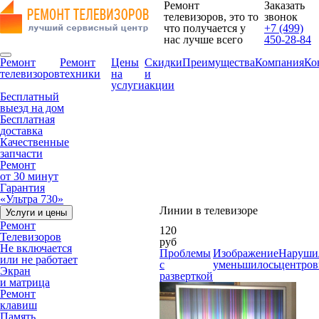
Ремонт
Заказать
телевизоров, это то
звонок
что получается у
+7 (499)
нас лучше всего
450-28-84
Ремонт
Ремонт
Цены
Скидки
Преимущества
Компания
Ко
телевизоров
техники
на
и
услуги
акции
Бесплатный
выезд на дом
Бесплатная
доставка
Качественные
запчасти
Ремонт
от 30 минут
Гарантия
«Ультра 730»
Линии в телевизоре
Услуги и цены
Ремонт
120
Телевизоров
руб
Не включается
Проблемы
Изображение
Наруши
или не работает
с
уменьшилось
центров
Экран
разверткой
и матрица
Ремонт
клавиш
Память