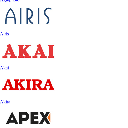
Airis
Akai
Akira