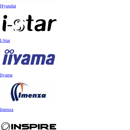
Hyundai
I-Star
Iiyama
Imenza