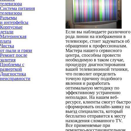
телевизора
Система питания
телевизора
Разъемы
и интерфейсы
Корпусные
детали
Если вы наблюдаете различного
Материнская
рода линии на изображении в
плата
телевизоре, стоит задуматься об
Чистка
обращении к профессионалам.
от пыли и грязи
Мастера нашего сервисного
Ремонт после
центра, способны провести
залития
необходимую в таком случае,
Проблемы с
процедуру диагностирования
разверткой
вашей телевизионной техники,
Диагностика
что позволит определить
неисправности
точную причину подобного
явления и разработать
оптимальную методику по
эффективному устранению
неполадки. На нашем веб-
ресурсе, клиенты смогут быстро
сформировать онлайн-заявку на
выезд специалиста, который
бесплатно отправится к месту
нахождения сломанного TV.
Все применяемые при
ремонтно-восстановительном