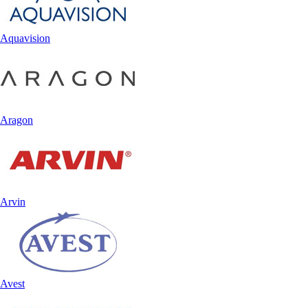
Aquavision
Aragon
Arvin
Avest