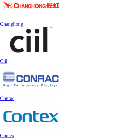
Changhong
Ciil
Conrac
Contex