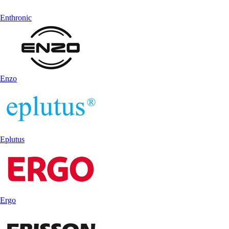
Enthronic
Enzo
Eplutus
Ergo