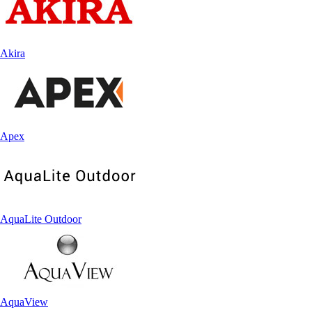
Akira
Apex
AquaLite Outdoor
AquaView