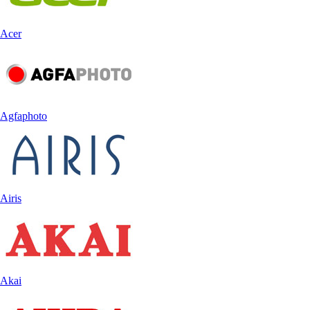
Acer
Agfaphoto
Airis
Akai